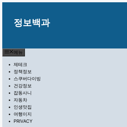
컨
텐
츠
정보백과
로
건
너
뛰
메뉴
기
제테크
정책정보
스쿠버다이빙
건강정보
잡동사니
자동차
인생맛집
여행이지
PRIVACY