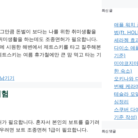
최신 글
애플 워치 
 그만큼 돈벌이 보다는 나를 위한 취미생활을
법(ft. HO
 취미생활을 하는데도 조종면허가 필요합니다.
세라젬 효과 
름에 시원한 해변에서 제트스키를 타고 질주해본
다이소 애플
 제트스키는 여름 휴가철에만 큰 맘 먹고 타는 기
기준)
미야코지마 
한 숙소)
 남기기
오키나와 다
번째 케라
시험
테슬라 모
심정리
스쿠버 다이
기준 작성)
가 필요합니다. 혼자서 본인의 보트를 즐기려
태우려면 보트 조종면허 1급이 필요합니다.
최신 댓글