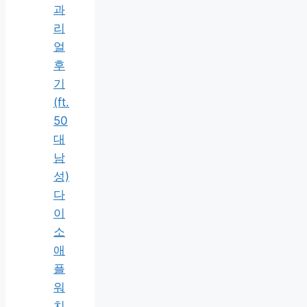
과
리
얼
후
기
(ft.
50
대
남
성)
다
이
소
애
플
워
치