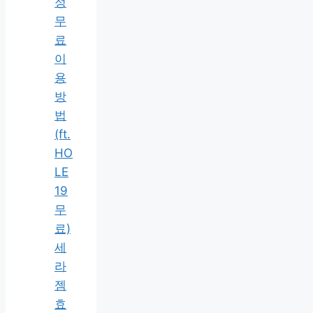
정
무
료
이
용
방
법
(ft.
HO
LE
19
무
료)
세
라
젬
효