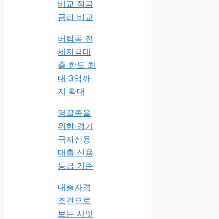
비교 적금
금리 비교
버팀목 전
세자금대
출 한도 최
대 3억까
지 확대
영끌족을
위한 경기
극저신용
대출 신용
등급 기준
대출자격
조건으로
보는 사잇