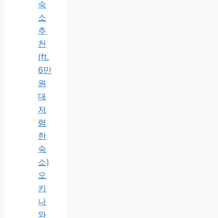
숙
소
추
천
(ft.
6만
원
대
저
렴
한
숙
소)
오
키
나
와