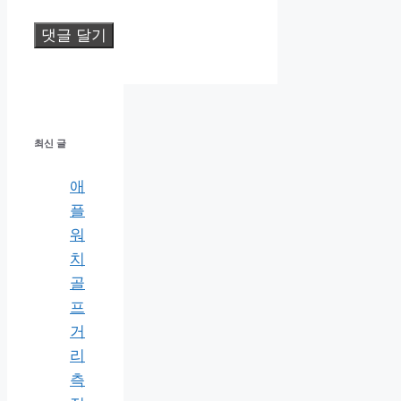
최신 글
애
플
워
치
골
프
거
리
측