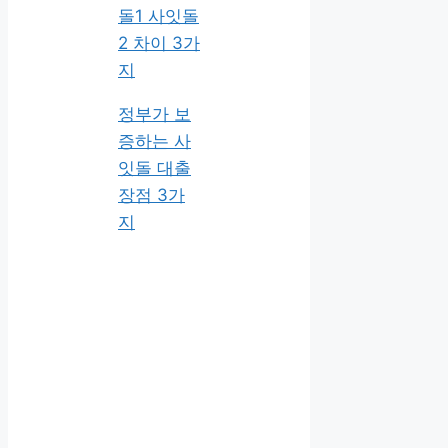
돌1 사잇돌
2 차이 3가
지
정부가 보
증하는 사
잇돌 대출
장점 3가
지