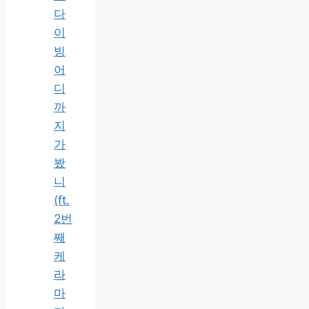
다
이
빙
어
디
까
지
가
봤
니
(ft.
2번
째
케
라
마