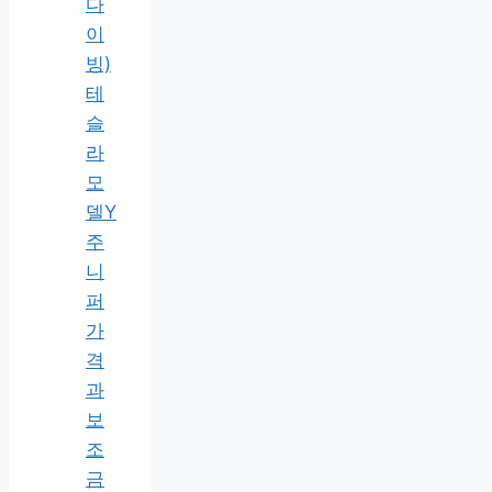
다
이
빙)
테
슬
라
모
델Y
주
니
퍼
가
격
과
보
조
금