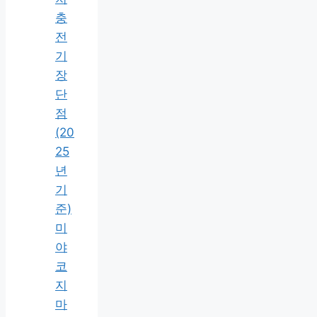
충
전
기
장
단
점
(20
25
년
기
준)
미
야
코
지
마