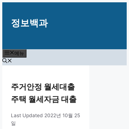
컨
텐
정보백과
츠
로
건
너
뛰
메뉴
기
주거안정 월세대출
주택 월세자금 대출
2022년 10월 25
일