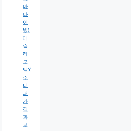
마
다
이
빙)
테
슬
라
모
델Y
주
니
퍼
가
격
과
보