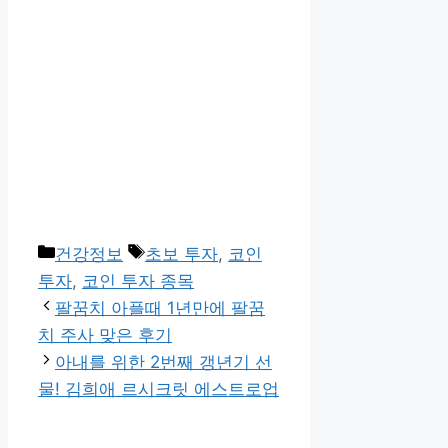
카
태
건강정보
초보 투자
,
코인
테
그
투자
,
코인 투자 종목
고
팔꿈치 아플때 1년만에 팔꿈
리
치 주사 맞은 후기
아내를 위한 2번째 갱년기 선
물! 김희애 르시크릿 에스트로업