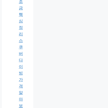
조
금
핵
심
정
리
스
쿠
버
다
이
빙
가
격
알
아
보