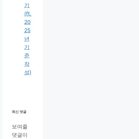
기
(ft.
20
25
년
기
준
작
성)
최신 댓글
보여줄
댓글이