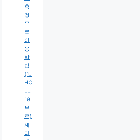
측
정
무
료
이
용
방
법
(ft.
HO
LE
19
무
료)
세
라