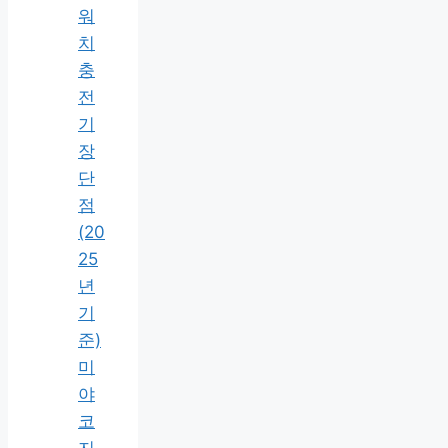
워
치
충
전
기
장
단
점
(20
25
년
기
준)
미
야
코