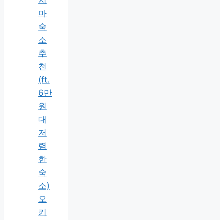
지
마
숙
소
추
천
(ft.
6만
원
대
저
렴
한
숙
소)
오
키