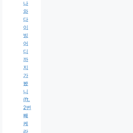
나
와
다
이
빙
어
디
까
지
가
봤
니
(ft.
2번
째
케
라