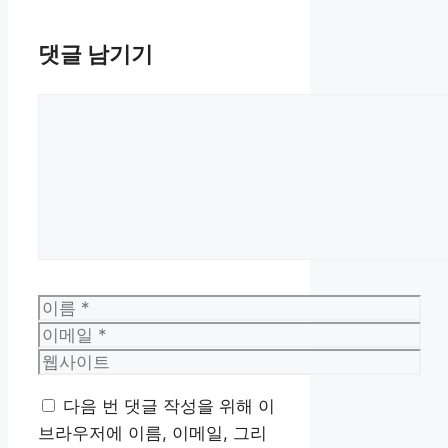
댓글 남기기
댓
글
이
름
이
메
웹
일
사
다음 번 댓글 작성을 위해 이
이
브라우저에 이름, 이메일, 그리
트