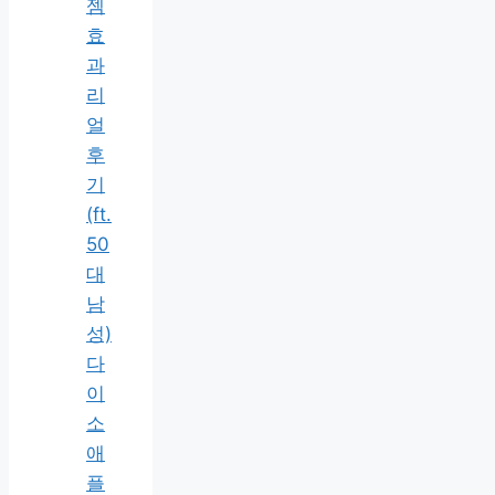
젬
효
과
리
얼
후
기
(ft.
50
대
남
성)
다
이
소
애
플