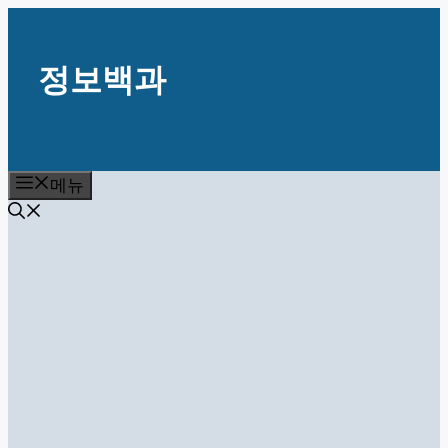
컨
텐
정보백과
츠
로
건
너
뛰
메뉴
기