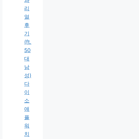
리
얼
후
기
(ft.
50
대
남
성)
다
이
소
애
플
워
치