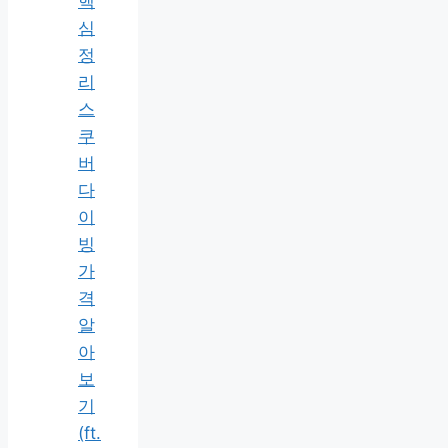
핵
심
정
리
스
쿠
버
다
이
빙
가
격
알
아
보
기
(ft.