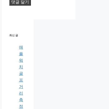
최신 글
애
플
워
치
골
프
거
리
측
정