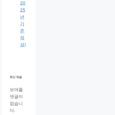
20
25
년
기
준
작
성)
최신 댓글
보여줄
댓글이
없습니
다.