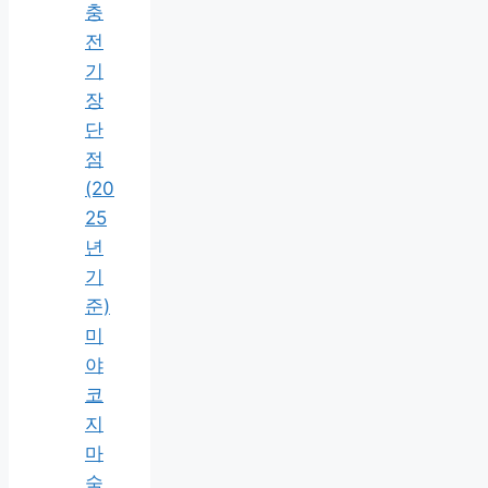
충
전
기
장
단
점
(20
25
년
기
준)
미
야
코
지
마
숙