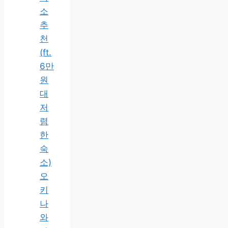
소
추
천
(ft.
6만
원
대
저
렴
한
숙
소)
오
키
나
와