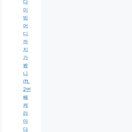
다
이
빙
어
디
까
지
가
봤
니
(ft.
2번
째
케
라
마
다