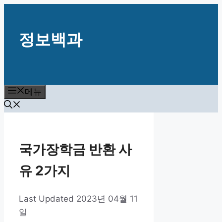
컨
텐
정보백과
츠
로
건
너
뛰
메뉴
기
국가장학금 반환 사
유 2가지
2023년 04월 11
일