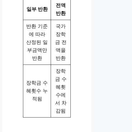
전액
일부 반환
반환
반환 기준
국가
에 따라
장학
산정된 일
금 전
부금액만
액을
반환
반환
장학
금 수
장학금 수
혜횟
혜횟수 누
수에
적됨
서 차
감됨