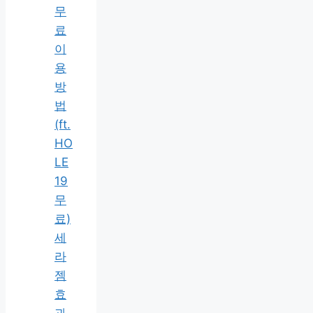
무
료
이
용
방
법
(ft.
HO
LE
19
무
료)
세
라
젬
효
과