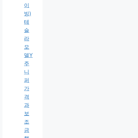
이
빙)
테
슬
라
모
델Y
주
니
퍼
가
격
과
보
조
금