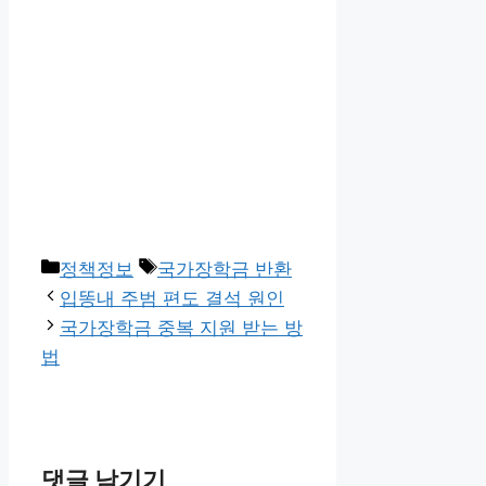
카
태
정책정보
국가장학금 반환
테
그
입똥내 주범 편도 결석 원인
고
국가장학금 중복 지원 받는 방
리
법
댓글 남기기