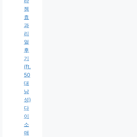
라
젬
효
과
리
얼
후
기
(ft.
50
대
남
성)
다
이
소
애