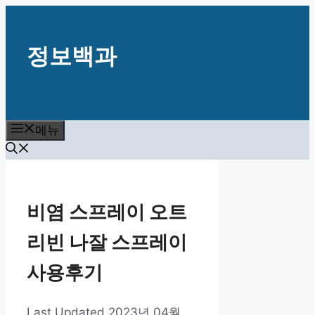
컨
텐
정보백과
츠
로
건
너
뛰
메뉴
기
비염 스프레이 오트
리빈 나잘 스프레이
사용후기
2023년 04월