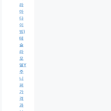
라
마
다
이
빙)
테
슬
라
모
델Y
주
니
퍼
가
격
과