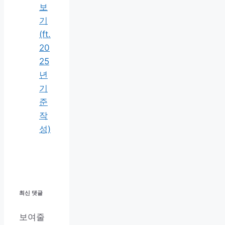
보
기
(ft.
20
25
년
기
준
작
성)
최신 댓글
보여줄