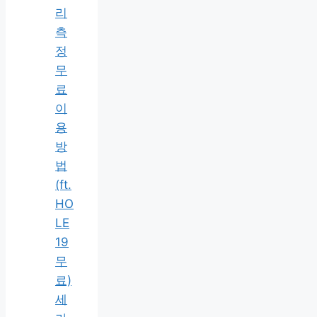
리
측
정
무
료
이
용
방
법
(ft.
HO
LE
19
무
료)
세