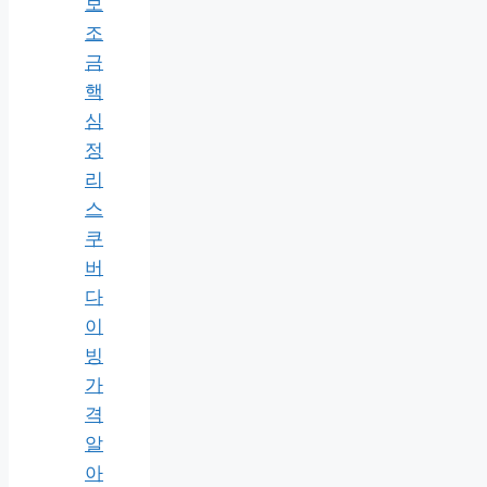
보
조
금
핵
심
정
리
스
쿠
버
다
이
빙
가
격
알
아