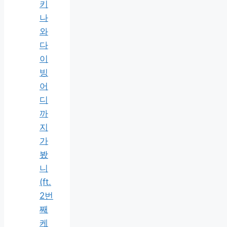
키
나
와
다
이
빙
어
디
까
지
가
봤
니
(ft.
2번
째
케