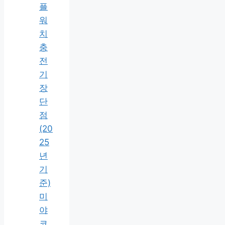
플
워
치
충
전
기
장
단
점
(20
25
년
기
준)
미
야
코