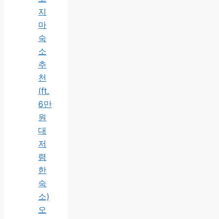
지
마
숙
소
추
천
(ft.
6만
원
대
저
렴
한
숙
소)
오