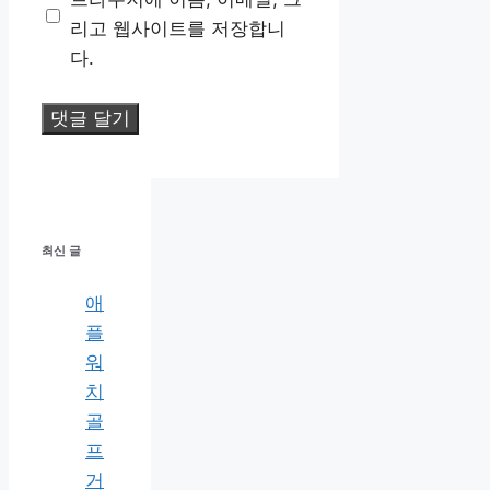
트
리고 웹사이트를 저장합니
다.
최신 글
애
플
워
치
골
프
거