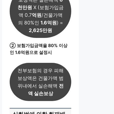
천만원
X (보험가입금
액 0.7
억원
/건물가액
의 80%인
1.6억원
) =
2,625만원
② 보험가입금액을 80% 이상
인 1.6억원으로 설정시
전부보험의 경우 피해
보상액은 건물가액 범
위내에서 실손해액
전
액 실손보상