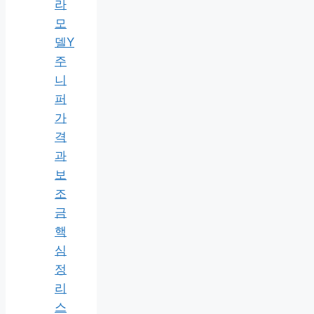
라
모
델Y
주
니
퍼
가
격
과
보
조
금
핵
심
정
리
스