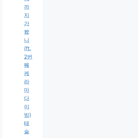
까
지
가
봤
니
(ft.
2번
째
케
라
마
다
이
빙)
테
슬