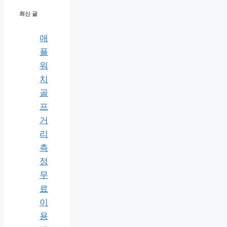
최신 글
애
플
워
치
골
프
거
리
측
정
무
료
이
용