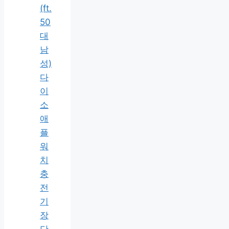
(ft.
50
대
남
성)
다
이
소
애
플
워
치
충
전
기
장