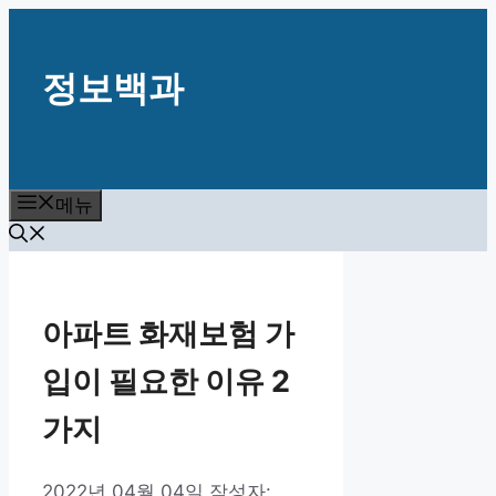
컨
텐
정보백과
츠
로
건
너
뛰
메뉴
기
아파트 화재보험 가
입이 필요한 이유 2
가지
2022년 04월 04일
작성자: