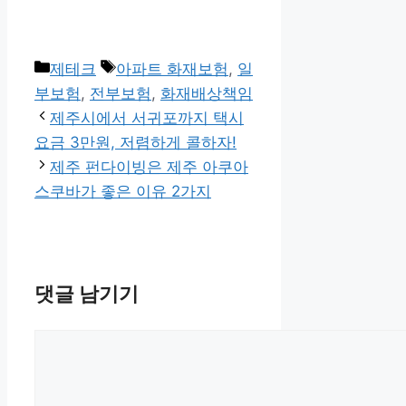
카
태
제테크
아파트 화재보험
,
일
테
그
부보험
,
전부보험
,
화재배상책임
고
제주시에서 서귀포까지 택시
리
요금 3만원, 저렴하게 콜하자!
제주 펀다이빙은 제주 아쿠아
스쿠바가 좋은 이유 2가지
댓글 남기기
댓
글