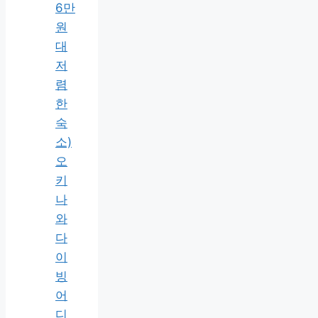
6만
원
대
저
렴
한
숙
소)
오
키
나
와
다
이
빙
어
디