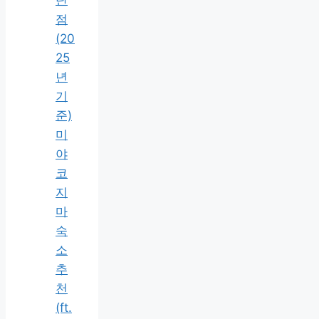
단
점
(20
25
년
기
준)
미
야
코
지
마
숙
소
추
천
(ft.