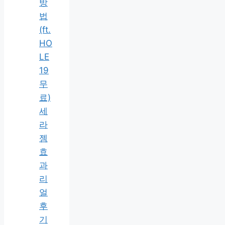
방
법
(ft.
HO
LE
19
무
료)
세
라
젬
효
과
리
얼
후
기