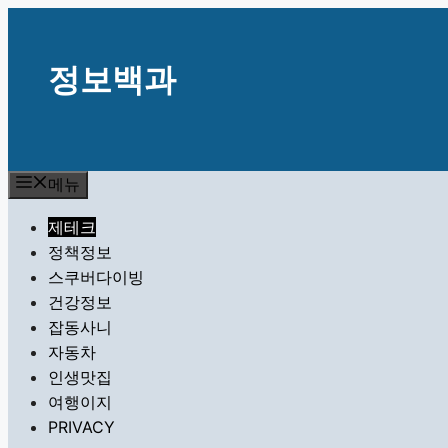
컨
텐
츠
정보백과
로
건
너
뛰
메뉴
기
제테크
정책정보
스쿠버다이빙
건강정보
잡동사니
자동차
인생맛집
여행이지
PRIVACY