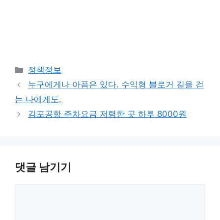
카
정책정보
테
누구에게나 아픔은 있다. 수익형 블로거 길을 걷
고
는 나에게도.
리
김포공항 주차요금 저렴한 곳 하루 8000원
댓글 남기기
댓
글