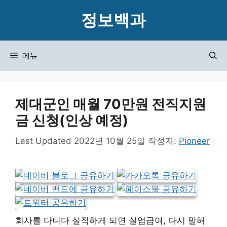
컨
정보백과
텐
츠
로
메뉴
건
너
뛰
제대군인 매월 70만원 전직지원
기
금 신청(인상 예정)
2022년 10월 25일
작성자:
Pioneer
회사를 다니다 실직하게 되면 실업급여, 다시 말해