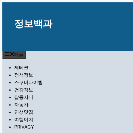
컨
텐
츠
정보백과
로
건
너
뛰
메뉴
기
제테크
정책정보
스쿠버다이빙
건강정보
잡동사니
자동차
인생맛집
여행이지
PRIVACY