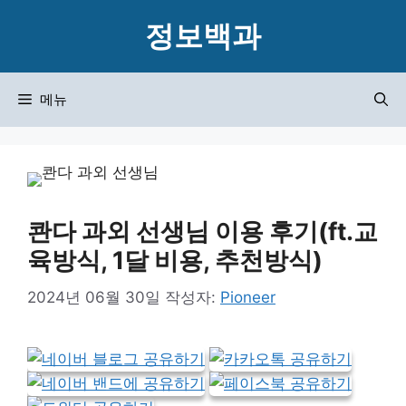
컨
정보백과
텐
츠
로
메뉴
건
너
뛰
기
콴다 과외 선생님 이용 후기(ft.교
육방식, 1달 비용, 추천방식)
2024년 06월 30일
작성자:
Pioneer