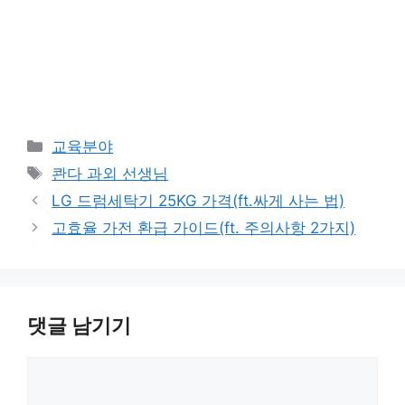
카
교육분야
테
태
콴다 과외 선생님
고
그
LG 드럼세탁기 25KG 가격(ft.싸게 사는 법)
리
고효율 가전 환급 가이드(ft. 주의사항 2가지)
댓글 남기기
댓
글