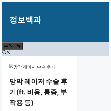
컨
텐
정보백과
츠
로
건
너
뛰
메뉴
기
망막 레이저 수술 후
기(ft. 비용, 통증, 부
작용 등)