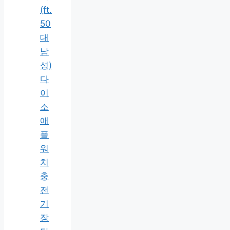
(ft.
50
대
남
성)
다
이
소
애
플
워
치
충
전
기
장