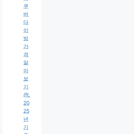
쿠
버
다
이
빙
가
격
알
아
보
기
(ft.
20
25
년
기