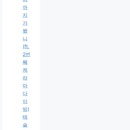
까
지
가
봤
니
(ft.
2번
째
케
라
마
다
이
빙)
테
슬