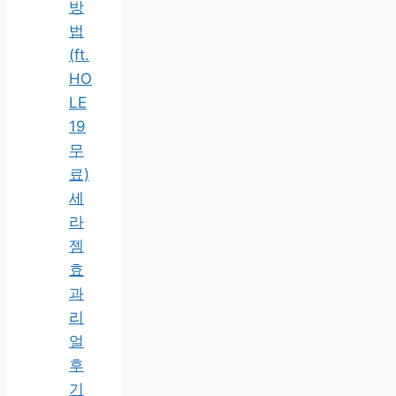
방
법
(ft.
HO
LE
19
무
료)
세
라
젬
효
과
리
얼
후
기