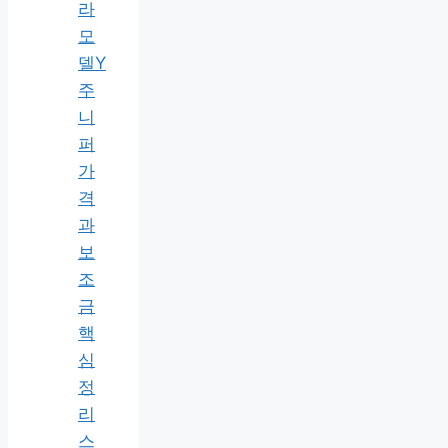
라
모
델Y
주
니
퍼
가
격
과
보
조
금
핵
심
정
리
스