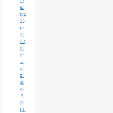
단
점
(20
25
년
기
준)
미
야
코
지
마
숙
소
추
천
(ft.