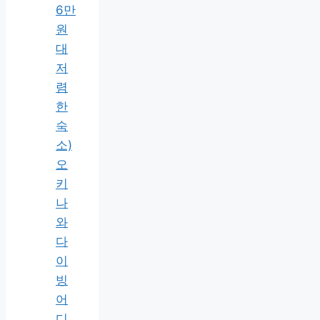
6만
원
대
저
렴
한
숙
소)
오
키
나
와
다
이
빙
어
디