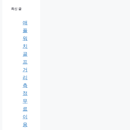
최신 글
애
플
워
치
골
프
거
리
측
정
무
료
이
용