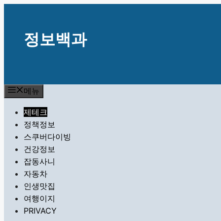
컨
텐
츠
정보백과
로
건
너
뛰
메뉴
기
제테크
정책정보
스쿠버다이빙
건강정보
잡동사니
자동차
인생맛집
여행이지
PRIVACY